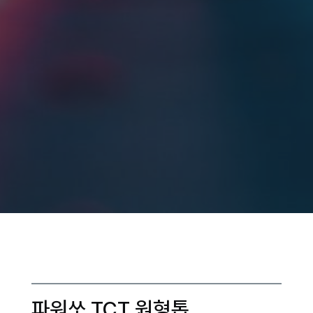
파워쏘 TCT 원형톱